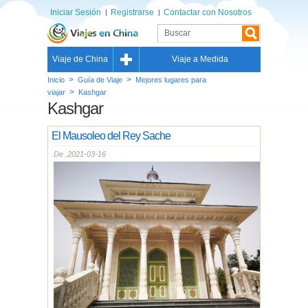
Iniciar Sesión
Registrarse
Contactar con Nosotros
Viaje de China
Viaje a Medida
>
>
Inicio
Guía de Viaje
Mejores lugares para
>
viajar
Kashgar
Kashgar
El Mausoleo del Rey Sache
De ,2021-03-16