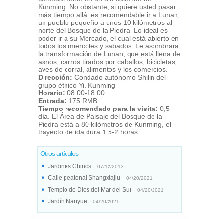
Kunming. No obstante, si quiere usted pasar
más tiempo allá, es recomendable ir a Lunan,
un pueblo pequeño a unos 10 kilómetros al
norte del Bosque de la Piedra. Lo ideal es
poder ir a su Mercado, el cual está abierto en
todos los miércoles y sábados. Le asombrará
la transformación de Lunan, que está llena de
asnos, carros tirados por caballos, bicicletas,
aves de corral, alimentos y los comercios.
Dirección:
Condado autónomo Shilin del
grupo étnico Yi, Kunming
Horario:
08:00-18:00
Entrada:
175 RMB
Tiempo recomendado para la visita:
0,5
día. El Área de Paisaje del Bosque de la
Piedra está a 80 kilómetros de Kunming, el
trayecto de ida dura 1.5-2 horas.
Otros artículos
Jardines Chinos
07/12/2013
Calle peatonal Shangxiajiu
04/20/2021
Templo de Dios del Mar del Sur
04/20/2021
Jardín Nanyue
04/20/2021