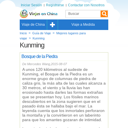
Iniciar Sesión
Registrarse
Contactar con Nosotros
Viaje de China
Viaje a Medida
>
>
Inicio
Guía de Viaje
Mejores lugares para
>
viajar
Kunming
Kunming
Bosque de la Piedra
De Mercedes Wang,2015-08-07
A unos 120 kilómetros al sudeste de
Kunming, el Bosque de la Piedra es un
enorme grupo de columnas de piedra de
caliza gris, la más alta de las cuales alcanza a
30 metros, el viento y la lluvia las han
erosionado hasta darles las formas extrañas
que se presentan hoy. Los fósiles marinos
descubiertos en la zona sugieren que en el
pasado ésta se hallaba bajo el mar. La
leyenda cuenta que los inmortales perforaron
la montaña y la convirtieron en un laberinto
para que los amantes gozaran de intimidad.