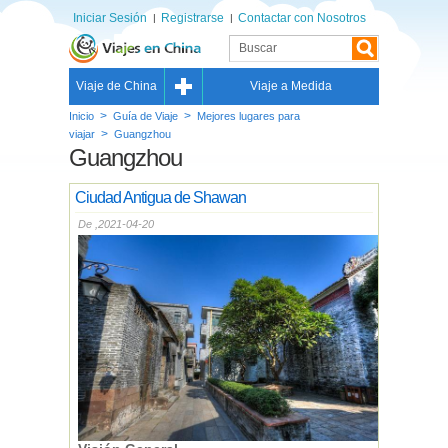
Iniciar Sesión
Registrarse
Contactar con Nosotros
Viaje de China
Viaje a Medida
>
>
Inicio
Guía de Viaje
Mejores lugares para
>
viajar
Guangzhou
Guangzhou
Ciudad Antigua de Shawan
De ,2021-04-20