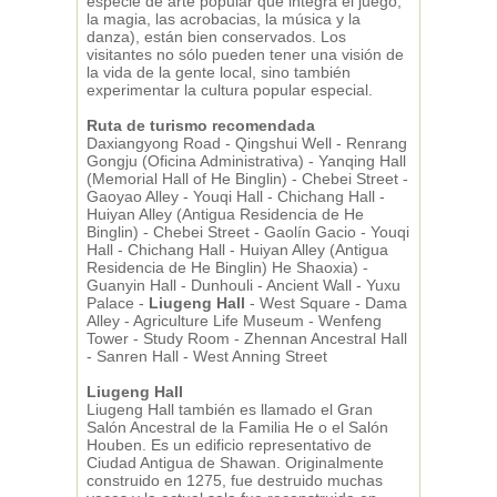
especie de arte popular que integra el juego,
la magia, las acrobacias, la música y la
danza), están bien conservados. Los
visitantes no sólo pueden tener una visión de
la vida de la gente local, sino también
experimentar la cultura popular especial.
Ruta de turismo recomendada
Daxiangyong Road - Qingshui Well - Renrang
Gongju (Oficina Administrativa) - Yanqing Hall
(Memorial Hall of He Binglin) - Chebei Street -
Gaoyao Alley - Youqi Hall - Chichang Hall -
Huiyan Alley (Antigua Residencia de He
Binglin) - Chebei Street - Gaolín Gacio - Youqi
Hall - Chichang Hall - Huiyan Alley (Antigua
Residencia de He Binglin) He Shaoxia) -
Guanyin Hall - Dunhouli - Ancient Wall - Yuxu
Palace -
Liugeng Hall
- West Square - Dama
Alley - Agriculture Life Museum - Wenfeng
Tower - Study Room - Zhennan Ancestral Hall
- Sanren Hall - West Anning Street
Liugeng Hall
Liugeng Hall también es llamado el Gran
Salón Ancestral de la Familia He o el Salón
Houben. Es un edificio representativo de
Ciudad Antigua de Shawan. Originalmente
construido en 1275, fue destruido muchas