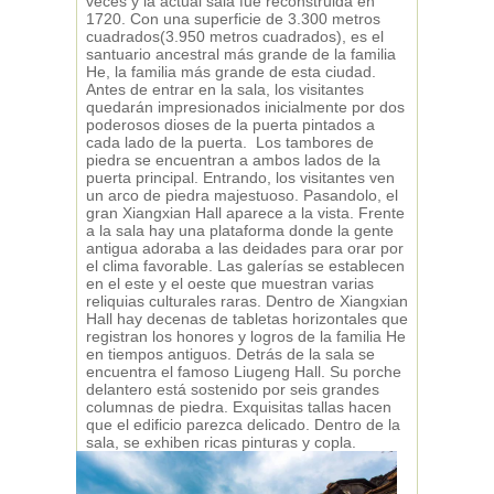
veces y la actual sala fue reconstruida en
1720. Con una superficie de 3.300 metros
cuadrados(3.950 metros cuadrados), es el
santuario ancestral más grande de la familia
He, la familia más grande de esta ciudad.
Antes de entrar en la sala, los visitantes
quedarán impresionados inicialmente por dos
poderosos dioses de la puerta pintados a
cada lado de la puerta. Los tambores de
piedra se encuentran a ambos lados de la
puerta principal. Entrando, los visitantes ven
un arco de piedra majestuoso. Pasandolo, el
gran Xiangxian Hall aparece a la vista. Frente
a la sala hay una plataforma donde la gente
antigua adoraba a las deidades para orar por
el clima favorable. Las galerías se establecen
en el este y el oeste que muestran varias
reliquias culturales raras. Dentro de Xiangxian
Hall hay decenas de tabletas horizontales que
registran los honores y logros de la familia He
en tiempos antiguos. Detrás de la sala se
encuentra el famoso Liugeng Hall. Su porche
delantero está sostenido por seis grandes
columnas de piedra. Exquisitas tallas hacen
que el edificio parezca delicado. Dentro de la
sala, se exhiben ricas pinturas y copla.