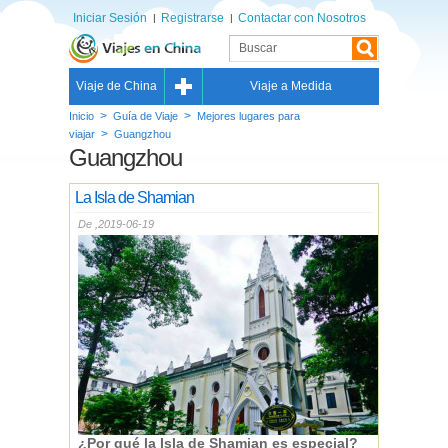
Iniciar Sesión
Registrarse
Contactar con Nosotros
Viaje de China
Viaje a Medida
>
>
Inicio
Guía de Viaje
Mejores lugares para
>
viajar
Guangzhou
Guangzhou
La Isla de Shamian
De ,2019-06-19
¿Por qué la Isla de Shamian es especial?