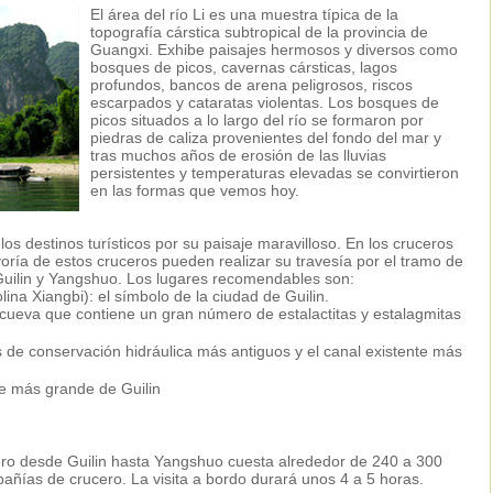
El área del río Li es una muestra típica de la
topografía cárstica subtropical de la provincia de
Guangxi. Exhibe paisajes hermosos y diversos como
bosques de picos, cavernas cársticas, lagos
profundos, bancos de arena peligrosos, riscos
escarpados y cataratas violentas. Los bosques de
picos situados a lo largo del río se formaron por
piedras de caliza provenientes del fondo del mar y
tras muchos años de erosión de las lluvias
persistentes y temperaturas elevadas se convirtieron
en las formas que vemos hoy.
los destinos turísticos por su paisaje maravilloso. En los cruceros
ría de estos cruceros pueden realizar su travesía por el tramo de
Guilin y Yangshuo. Los lugares recomendables son:
ina Xiangbi): el símbolo de la ciudad de Guilin.
ueva que contiene un gran número de estalactitas y estalagmitas
de conservación hidráulica más antiguos y el canal existente más
e más grande de Guilin
ero desde Guilin hasta Yangshuo cuesta alrededor de 240 a 300
ñías de crucero. La visita a bordo durará unos 4 a 5 horas.