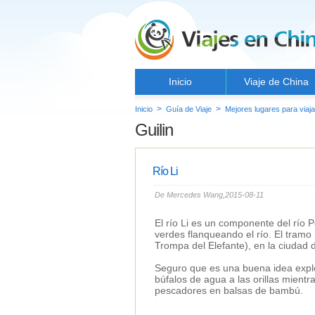
Inicio
Viaje de China
>
>
Inicio
Guía de Viaje
Mejores lugares para viaja
Guilin
Río Li
De Mercedes Wang,2015-08-11
El río Li es un componente del río 
verdes flanqueando el río. El tramo
Trompa del Elefante), en la ciudad de
Seguro que es una buena idea explor
búfalos de agua a las orillas mient
pescadores en balsas de bambú.