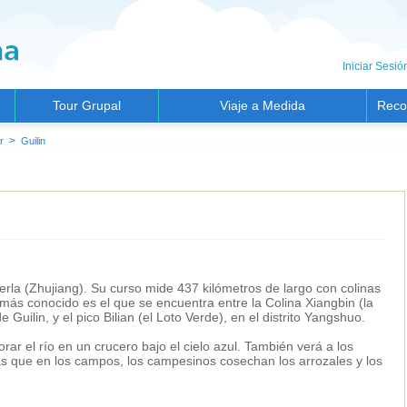
Iniciar Sesió
Tour Grupal
Viaje a Medida
Reco
>
r
Guilin
Perla (Zhujiang). Su curso mide 437 kilómetros de largo con colinas
 más conocido es el que se encuentra entre la Colina Xiangbin (la
 Guilin, y el pico Bilian (el Loto Verde), en el distrito Yangshuo.
ar el río en un crucero bajo el cielo azul. También verá a los
ras que en los campos, los campesinos cosechan los arrozales y los