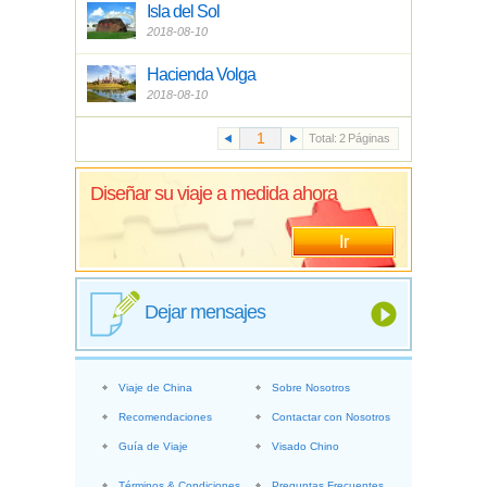
Isla del Sol
2018-08-10
Hacienda Volga
2018-08-10
Total:
2
Páginas
Diseñar su viaje a medida ahora
Ir
Dejar mensajes
Viaje de China
Sobre Nosotros
Recomendaciones
Contactar con Nosotros
Guía de Viaje
Visado Chino
Términos & Condiciones
Preguntas Frecuentes