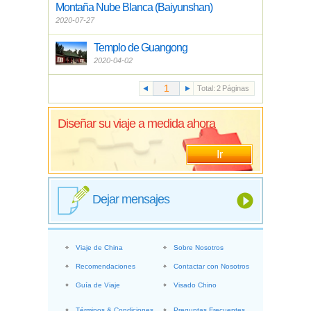
Montaña Nube Blanca (Baiyunshan)
2020-07-27
Templo de Guangong
2020-04-02
Total:
2
Páginas
Diseñar su viaje a medida ahora
Ir
Dejar mensajes
Viaje de China
Sobre Nosotros
Recomendaciones
Contactar con Nosotros
Guía de Viaje
Visado Chino
Términos & Condiciones
Preguntas Frecuentes