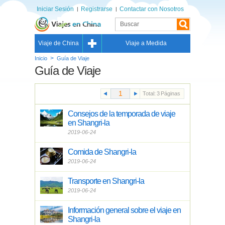
Iniciar Sesión
Registrarse
Contactar con Nosotros
Viaje de China
Viaje a Medida
>
Inicio
Guía de Viaje
Guía de Viaje
Total:
3
Páginas
Consejos de la temporada de viaje
en Shangri-la
2019-06-24
Comida de Shangri-la
2019-06-24
Transporte en Shangri-la
2019-06-24
Información general sobre el viaje en
Shangri-la