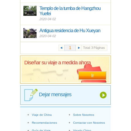
Templo de la tumba de Hangzhou
Yuefei
2020-04-02
Antigua residencia de Hu Xueyan
2020-04-02
Total:
3
Páginas
Diseñar su viaje a medida ahora
Ir
Dejar mensajes
Viaje de China
Sobre Nosotros
Recomendaciones
Contactar con Nosotros
Guía de Viaje
Visado Chino