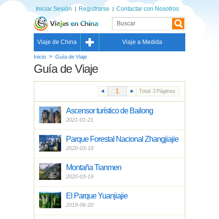
Iniciar Sesión
Registrarse
Contactar con Nosotros
Viaje de China
Viaje a Medida
>
Inicio
Guía de Viaje
Guía de Viaje
Total:
3
Páginas
Ascensor turístico de Bailong
2021-01-21
Parque Forestal Nacional Zhangjiajie
2020-03-19
Montaña Tianmen
2020-03-19
El Parque Yuanjiajie
2019-06-20