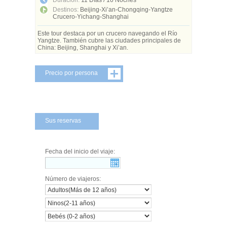
Duración:
11 Días / 10 Noches
Destinos:
Beijing-Xi’an-Chongqing-Yangtze
Crucero-Yichang-Shanghai
Este tour destaca por un crucero navegando el Río
Yangtze. También cubre las ciudades principales de
China: Beijing, Shanghai y Xi’an.
Precio por persona
Sus reservas
Fecha del inicio del viaje:
Número de viajeros: