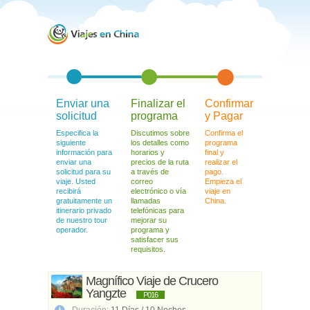
Enviar una
Finalizar el
Confirmar
solicitud
programa
y Pagar
Especifica la
Discutimos sobre
Confirma el
siguiente
los detalles como
programa
información para
horarios y
final y
enviar una
precios de la ruta
realizar el
solicitud para su
a través de
pago.
viaje. Usted
correo
Empieza el
recibirá
electrónico o vía
viaje en
gratuitamente un
llamadas
China.
itinerario privado
telefónicas para
de nuestro tour
mejorar su
operador.
programa y
satisfacer sus
requisitos.
Magnífico Viaje de Crucero
Yangzte
P016