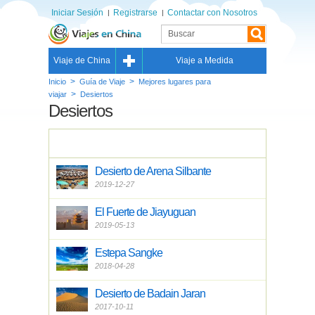
Iniciar Sesión
Registrarse
Contactar con Nosotros
Viaje de China
Viaje a Medida
>
>
Inicio
Guía de Viaje
Mejores lugares para
>
viajar
Desiertos
Desiertos
Desierto de Arena Silbante
2019-12-27
El Fuerte de Jiayuguan
2019-05-13
Estepa Sangke
2018-04-28
Desierto de Badain Jaran
2017-10-11