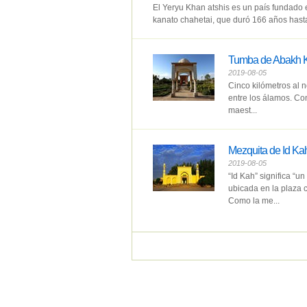
El Yeryu Khan atshis es un país fundado
kanato chahetai, que duró 166 años hasta
Tumba de Abakh 
2019-08-05
Cinco kilómetros al n
entre los álamos. Con 
maest...
Mezquita de Id Ka
2019-08-05
“Id Kah” significa “u
ubicada en la plaza 
Como la me...