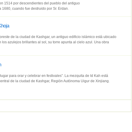
 en 1514 por descendientes del pueblo del antiguo
 1680, cuando fue destruido por Sr. Erdan.
Khoja
oreste de la ciudad de Kashgar, un antiguo edificio islámico está ubicado
los azulejos brillantes al sol, su torre apunta al cielo azul. Una obra
h
n lugar para orar y celebrar en festivales”. La mezquita de Id Kah está
central de la ciudad de Kashgar, Región Autónoma Uigur de Xinjiang.