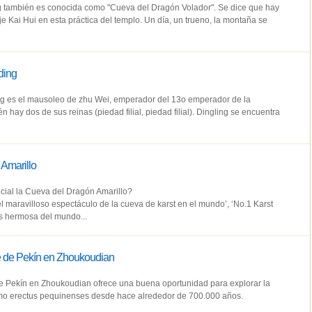
también es conocida como "Cueva del Dragón Volador". Se dice que hay
e Kai Hui en esta práctica del templo. Un día, un trueno, la montaña se
ding
g es el mausoleo de zhu Wei, emperador del 13o emperador de la
n hay dos de sus reinas (piedad filial, piedad filial). Dingling se encuentra
Amarillo
cial la Cueva del Dragón Amarillo?
 maravilloso espectáculo de la cueva de karst en el mundo’, ‘No.1 Karst
s hermosa del mundo...
re de Pekín en Zhoukoudian
de Pekín en Zhoukoudian ofrece una buena oportunidad para explorar la
omo erectus pequinenses desde hace alrededor de 700.000 años.