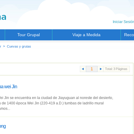
Iniciar Sesió
Tour Grupal
Viaje a Medida
Reco
>
r
Cuevas y grutas
Total:
3
Páginas
ba wei Jin
i Jin se encuentra en la ciudad de Jiayuguan al noreste del desierto,
de 1400 época Wei Jin (220-419 a.D.) tumbas de ladrillo mural
amos...
ong