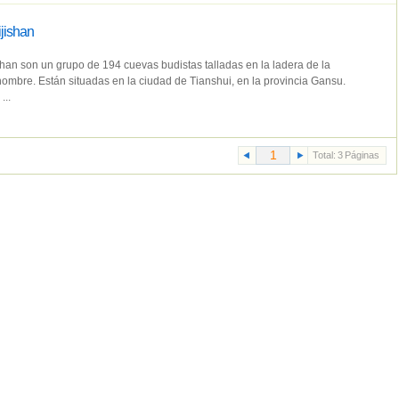
jishan
han son un grupo de 194 cuevas budistas talladas en la ladera de la
mbre. Están situadas en la ciudad de Tianshui, en la provincia Gansu.
..
Total:
3
Páginas