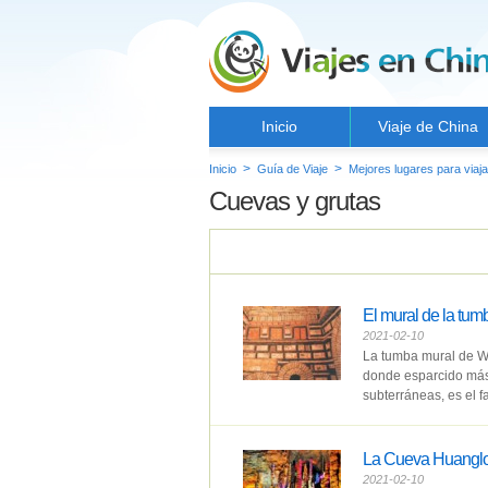
Inicio
Viaje de China
>
>
Inicio
Guía de Viaje
Mejores lugares para viaja
Cuevas y grutas
El mural de la tum
2021-02-10
La tumba mural de We
donde esparcido más 
subterráneas, es el f
La Cueva Huangl
2021-02-10