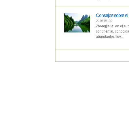
Consejos sobre el 
2019-06-20
Zhangjiajie, en el su
continental, conocid
abundantes lluv...