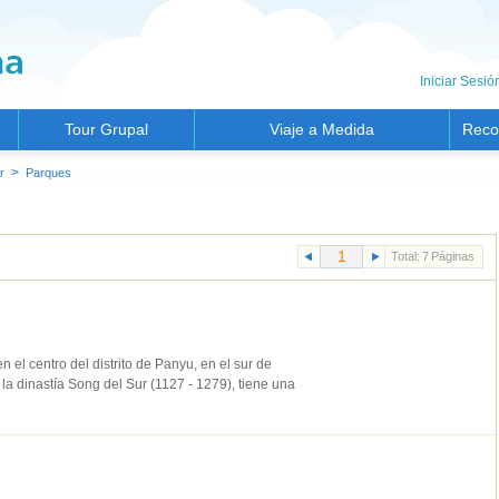
Iniciar Sesió
Tour Grupal
Viaje a Medida
Reco
>
r
Parques
Total:
7
Páginas
el centro del distrito de Panyu, en el sur de
a dinastía Song del Sur (1127 - 1279), tiene una