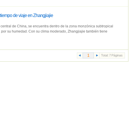
tiempo de viaje en Zhangjiajie
r central de China, se encuentra dentro de la zona monzónica subtropical
a por su humedad. Con su clima moderado, Zhangjiajie también tiene
Total:
7
Páginas