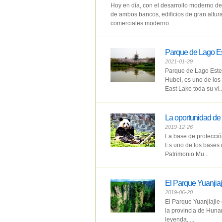
Hoy en día, con el desarrollo moderno de 
de ambos bancos, edificios de gran altura
comerciales moderno...
Parque de Lago E
2021-01-29
Parque de Lago Este 
Hubei, es uno de los
East Lake toda su vi..
La oportunidad de
2019-12-26
La base de protecció
Es uno de los bases
Patrimonio Mu...
El Parque Yuanjiaj
2019-06-20
El Parque Yuanjiajie
la provincia de Hunan
leyenda, ...