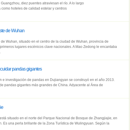
Guangzhou, diez puentes atraviesan el río. A lo largo
 como hoteles de calidad estelar y centros
ste de Wuhan
de Wuhan, situado en el centro de la ciudad de Wuhan, provincia de
 primeros lugares escénicos clave nacionales. A Mao Zedong le encantaba
.
 cuidar pandas gigantes
n e investigación de pandas en Dujiangyan se construyó en el año 2013.
 de pandas gigantes más grandes de China. Adyacente al Área de
ie
 está situado en el norte del Parque Nacional de Bosque de Zhangjiajie, en
. Es una perla brillante de la Zona Turística de Wulingyuan. Según la