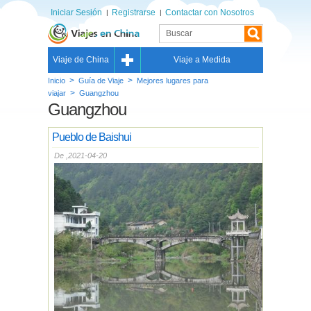
Iniciar Sesión
Registrarse
Contactar con Nosotros
Viaje de China
Viaje a Medida
>
>
Inicio
Guía de Viaje
Mejores lugares para
>
viajar
Guangzhou
Guangzhou
Pueblo de Baishui
De ,2021-04-20