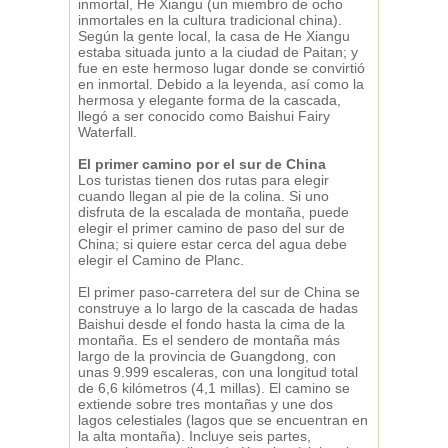
inmortal, He Xiangu (un miembro de ocho
inmortales en la cultura tradicional china).
Según la gente local, la casa de He Xiangu
estaba situada junto a la ciudad de Paitan; y
fue en este hermoso lugar donde se convirtió
en inmortal. Debido a la leyenda, así como la
hermosa y elegante forma de la cascada,
llegó a ser conocido como Baishui Fairy
Waterfall.
El primer camino por el sur de China
Los turistas tienen dos rutas para elegir
cuando llegan al pie de la colina. Si uno
disfruta de la escalada de montaña, puede
elegir el primer camino de paso del sur de
China; si quiere estar cerca del agua debe
elegir el Camino de Planc.
El primer paso-carretera del sur de China se
construye a lo largo de la cascada de hadas
Baishui desde el fondo hasta la cima de la
montaña. Es el sendero de montaña más
largo de la provincia de Guangdong, con
unas 9.999 escaleras, con una longitud total
de 6,6 kilómetros (4,1 millas). El camino se
extiende sobre tres montañas y une dos
lagos celestiales (lagos que se encuentran en
la alta montaña). Incluye seis partes,