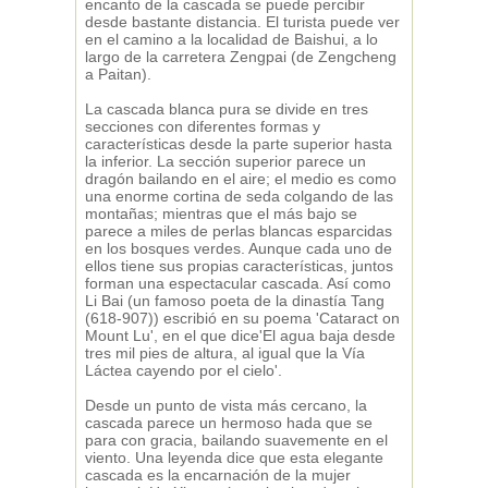
encanto de la cascada se puede percibir
desde bastante distancia. El turista puede ver
en el camino a la localidad de Baishui, a lo
largo de la carretera Zengpai (de Zengcheng
a Paitan).
La cascada blanca pura se divide en tres
secciones con diferentes formas y
características desde la parte superior hasta
la inferior. La sección superior parece un
dragón bailando en el aire; el medio es como
una enorme cortina de seda colgando de las
montañas; mientras que el más bajo se
parece a miles de perlas blancas esparcidas
en los bosques verdes. Aunque cada uno de
ellos tiene sus propias características, juntos
forman una espectacular cascada. Así como
Li Bai (un famoso poeta de la dinastía Tang
(618-907)) escribió en su poema 'Cataract on
Mount Lu', en el que dice'El agua baja desde
tres mil pies de altura, al igual que la Vía
Láctea cayendo por el cielo'.
Desde un punto de vista más cercano, la
cascada parece un hermoso hada que se
para con gracia, bailando suavemente en el
viento. Una leyenda dice que esta elegante
cascada es la encarnación de la mujer