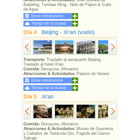
Badaling, Tumbas Ming , Nido de Pájaro & Cubo
de Agua
breve introduzione
Tiempo de la ciudad
Día 4
Beijing - Xi’an (vuelo)
Transporte:
Traslado al aeropuerto Beijing.
Traslado al hotel Xi'an.
Comida:
Desayuno, Almuerzo
Atracciones & Actividades:
Palacio de Verano
breve introduzione
Tiempo de la ciudad
Día 5
Xi'an
Comida:
Desayuno, Almuerzo
Atracciones & Actividades:
Museo de Guerreros
y Caballos de Terracota Qin, Pagoda del Ganso
Salvaje