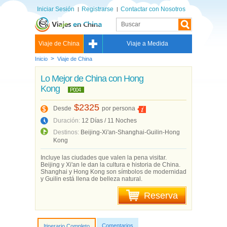
Iniciar Sesión
Registrarse
Contactar con Nosotros
Viaje de China
Viaje a Medida
>
Inicio
Viaje de China
Lo Mejor de China con Hong
Kong
P004
$2325
Desde
por persona
Duración:
12 Días / 11 Noches
Destinos:
Beijing-Xi'an-Shanghai-Guilin-Hong
Kong
Incluye las ciudades que valen la pena visitar.
Beijing y Xi'an le dan la cultura e historia de China.
Shanghai y Hong Kong son símbolos de modernidad
y Guilin está llena de belleza natural.
Reserva
Comentarios
Itinerario Completo