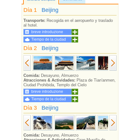
Día 1
Beijing
Transporte:
Recogida en el aeropuerto y traslado
al hotel.
breve introduzione
Tiempo de la ciudad
Día 2
Beijing
Comida:
Desayuno, Almuerzo
Atracciones & Actividades:
Plaza de Tian'anmen,
Ciudad Prohibida, Templo del Cielo
breve introduzione
Tiempo de la ciudad
Día 3
Beijing
Comida:
Desayuno, Almuerzo
Atracciones & Actividades:
Gran Muralla de