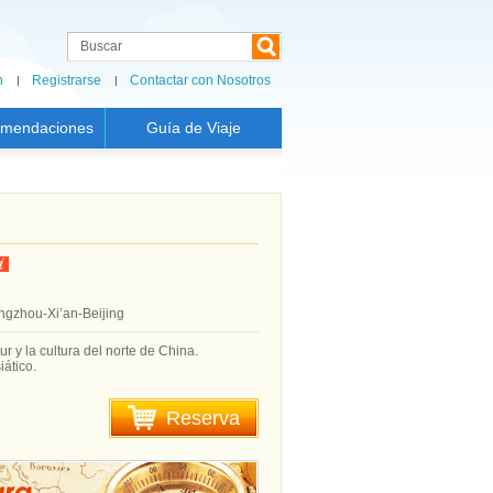
n
Registrarse
Contactar con Nosotros
mendaciones
Guía de Viaje
gzhou-Xi’an-Beijing
ur y la cultura del norte de China.
iático.
Reserva