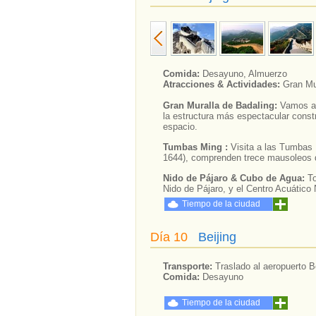
Comida:
Desayuno, Almuerzo
Atracciones & Actividades:
Gran Mu
Gran Muralla de Badaling:
Vamos a
la estructura más espectacular const
espacio.
Tumbas Ming :
Visita a las Tumbas
1644), comprenden trece mausoleos 
Nido de Pájaro & Cubo de Agua:
To
Nido de Pájaro, y el Centro Acuátic
Tiempo de la ciudad
Día 10
Beijing
Transporte:
Traslado al aeropuerto Be
Comida:
Desayuno
Tiempo de la ciudad