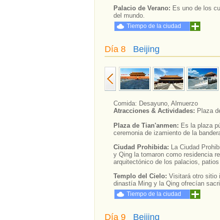
Palacio de Verano:
Es uno de los cu
del mundo.
Tiempo de la ciudad
Día 8
Beijing
Comida: Desayuno, Almuerzo
Atracciones & Actividades:
Plaza d
Plaza de Tian'anmen:
Es la plaza p
ceremonia de izamiento de la bandera
Ciudad Prohibida:
La Ciudad Prohib
y Qing la tomaron como residencia re
arquitectónico de los palacios, patio
Templo del Cielo:
Visitará otro sit
dinastía Ming y la Qing ofrecían sacri
Tiempo de la ciudad
Día 9
Beijing