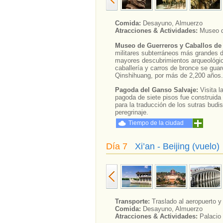
Comida:
Desayuno, Almuerzo
Atracciones & Actividades:
Museo d
Museo de Guerreros y Caballos de 
militares subterráneos más grandes de
mayores descubrimientos arqueológico
caballería y carros de bronce se gua
Qinshihuang, por más de 2,200 años.
Pagoda del Ganso Salvaje:
Visita 
pagoda de siete pisos fue construida 
para la traducción de los sutras budi
peregrinaje.
Tiempo de la ciudad
Día 7
Xi’an - Beijing (vuelo)
Transporte:
Traslado al aeropuerto y 
Comida:
Desayuno, Almuerzo
Atracciones & Actividades:
Palacio