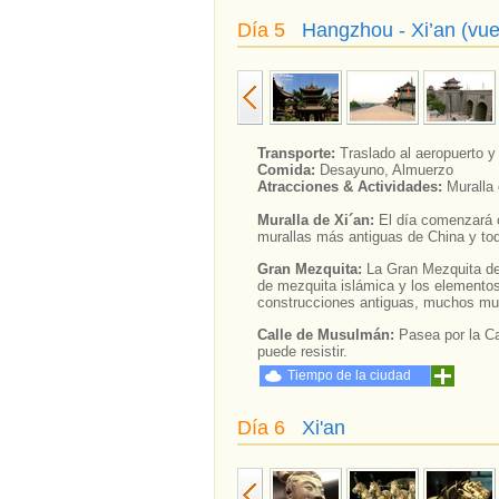
Día 5
Hangzhou - Xi’an (vue
Transporte:
Traslado al aeropuerto y 
Comida:
Desayuno, Almuerzo
Atracciones & Actividades:
Muralla
Muralla de Xi´an:
El día comenzará c
murallas más antiguas de China y toda
Gran Mezquita:
La Gran Mezquita de 
de mezquita islámica y los elementos
construcciones antiguas, muchos mu
Calle de Musulmán:
Pasea por la C
puede resistir.
Tiempo de la ciudad
Día 6
Xi'an