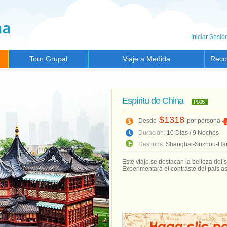
Iniciar Sesió
Tour Grupal
Viaje a Medida
Reco
Espíritu de China
P006
$1318
Desde
por persona
Duración:
10 Días / 9 Noches
Destinos:
Shanghai-Suzhou-Han
Este viaje se destacan la belleza del s
Experimentará el contraste del país as