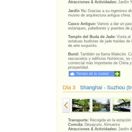
Atracciones & Actividades:
Jardín 
Jardín Yu:
Gracias a su ingenioso di
museo de arquitectura antigua china. E
Casco Antiguo:
Vamos a dar un pase
estanques, pabellones y puentes de p
Templo del Buda de Jade:
Visita a
estatuas budistas de jade traídas de 
de arte exquisito.
Bund:
También se llama Malecón. Co
rascacielos y edificios históricos, e
comercial más importante de China y 
prosperidad.
Tiempo de la ciudad
Día 3
Shanghai - Suzhou (tr
Transporte:
Recogida en la estación fe
Comida:
Desayuno, Almuerzo
Atracciones & Actividades:
Jardín d