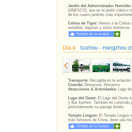
Jardín del Administrador Humilde
(UNESCO), que es el jardín clásico 
de los cuatro jardines más important
Colina de Tigre:
Vamos a la Colina d
extrañas, lagunas y sitios históricos.
Tiempo de la ciudad
Día 4
Suzhou - Hangzhou (t
Transporte:
Recogida en la estación fe
Comida:
Desayuno, Almuerzo
Atracciones & Actividades:
Lago de
Lago del Oeste:
El Lago del Oeste e
y Bai Suzhen. También es conocido po
profundamente su paisaje bonito.
Templo Lingyin:
El Templo Lingyin 
más famosos de China, tiene una his
Tiempo de la ciudad