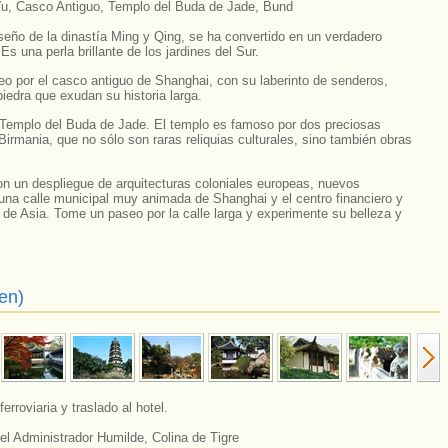
Yu, Casco Antiguo, Templo del Buda de Jade, Bund
seño de la dinastía Ming y Qing, se ha convertido en un verdadero
s una perla brillante de los jardines del Sur.
o por el casco antiguo de Shanghai, con su laberinto de senderos,
iedra que exudan su historia larga.
l Templo del Buda de Jade. El templo es famoso por dos preciosas
Birmania, que no sólo son raras reliquias culturales, sino también obras
n un despliegue de arquitecturas coloniales europeas, nuevos
s una calle municipal muy animada de Shanghai y el centro financiero y
de Asia. Tome un paseo por la calle larga y experimente su belleza y
en)
rroviaria y traslado al hotel.
el Administrador Humilde, Colina de Tigre