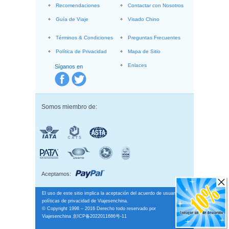
Recomendaciones
Contactar con Nosotros
Guía de Viaje
Visado Chino
Términos & Condiciones
Preguntas Frecuentes
Política de Privacidad
Mapa de Sitio
Enlaces
Síganos en
Somos miembro de:
Aceptamos:
El uso de este sitio implica la aceptación del acuerdo de usuario y
políticas de privacidad de Viajesenchina.
© Copyright 1998 – 2016 Derecho todo reservado por
Viajesenchina
京ICP备2022011686号-11