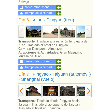
Salvaje
breve introduzione
Tiempo de la ciudad
Día 6
Xi’an - Pingyao (tren)
Transporte:
Traslado a la estación ferroviaria de
Xi'an. Traslado al hotel en Pingyao.
Comida:
Desayuno, Almuerzo
Atracciones & Actividades:
Gran Mezquita,
Muralla de Xi´an
breve introduzione
Tiempo de la ciudad
Día 7
Pingyao - Taiyuan (automóvil)
- Shanghai (vuelo)
Transporte:
Traslado desde Pingyao hacia
Taiyuan. Traslado al aeropuerto de Taiyuan.
Traslado al hotel en Shanghai.