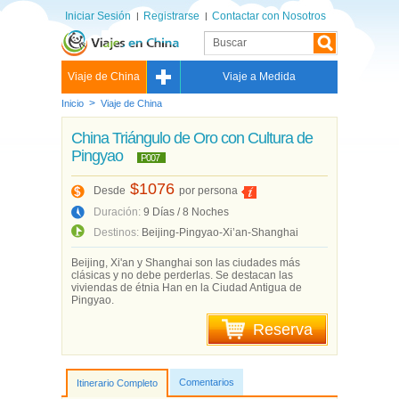
Iniciar Sesión
Registrarse
Contactar con Nosotros
Viaje de China
Viaje a Medida
>
Inicio
Viaje de China
China Triángulo de Oro con Cultura de
Pingyao
P007
$1076
Desde
por persona
Duración:
9 Días / 8 Noches
Destinos:
Beijing-Pingyao-Xi’an-Shanghai
Beijing, Xi'an y Shanghai son las ciudades más
clásicas y no debe perderlas. Se destacan las
viviendas de étnia Han en la Ciudad Antigua de
Pingyao.
Reserva
Comentarios
Itinerario Completo