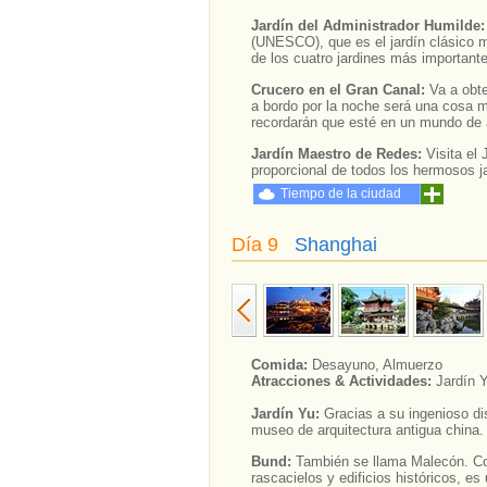
Jardín del Administrador Humilde
(UNESCO), que es el jardín clásico 
de los cuatro jardines más important
Crucero en el Gran Canal:
Va a obte
a bordo por la noche será una cosa m
recordarán que esté en un mundo de 
Jardín Maestro de Redes:
Visita e
proporcional de todos los hermosos j
Tiempo de la ciudad
Día 9
Shanghai
Comida:
Desayuno, Almuerzo
Atracciones & Actividades:
Jardín 
Jardín Yu:
Gracias a su ingenioso di
museo de arquitectura antigua china. E
Bund:
También se llama Malecón. Co
rascacielos y edificios históricos, e