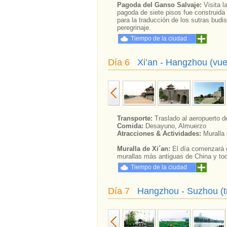
Pagoda del Ganso Salvaje:
Visita 
pagoda de siete pisos fue construida 
para la traducción de los sutras budi
peregrinaje.
Tiempo de la ciudad
Día 6
Xi’an - Hangzhou (vue
Transporte:
Traslado al aeropuerto d
Comida:
Desayuno, Almuerzo
Atracciones & Actividades:
Muralla 
Muralla de Xi´an:
El día comenzará c
murallas más antiguas de China y toda
Tiempo de la ciudad
Día 7
Hangzhou - Suzhou (tr