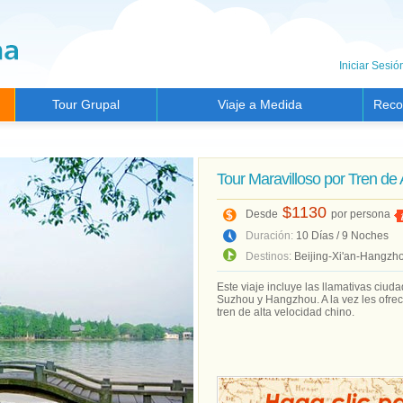
Iniciar Sesió
Tour Grupal
Viaje a Medida
Reco
Tour Maravilloso por Tren de 
$1130
Desde
por persona
Duración:
10 Días / 9 Noches
Destinos:
Beijing-Xi'an-Hangz
Este viaje incluye las llamativas ciu
Suzhou y Hangzhou. A la vez les ofre
tren de alta velocidad chino.