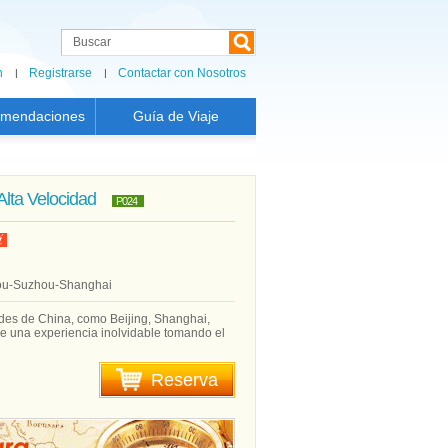
n
Registrarse
Contactar con Nosotros
mendaciones
Guía de Viaje
Alta Velocidad
P024
hou-Suzhou-Shanghai
dades de China, como Beijing, Shanghai,
ce una experiencia inolvidable tomando el
Reserva