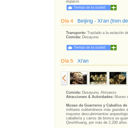
espacio.
Tiempo de la ciudad
Día 4
Beijing - Xi’an (tren d
Transporte:
Traslado a la estación de
Comida:
Desayuno
Tiempo de la ciudad
Día 5
Xi'an
Comida:
Desayuno, Almuerzo
Atracciones & Actividades:
Museo d
Museo de Guerreros y Caballos de 
militares subterráneos más grandes de
mayores descubrimientos arqueológico
caballería y carros de bronce se gua
Qinshihuang, por más de 2,200 años.