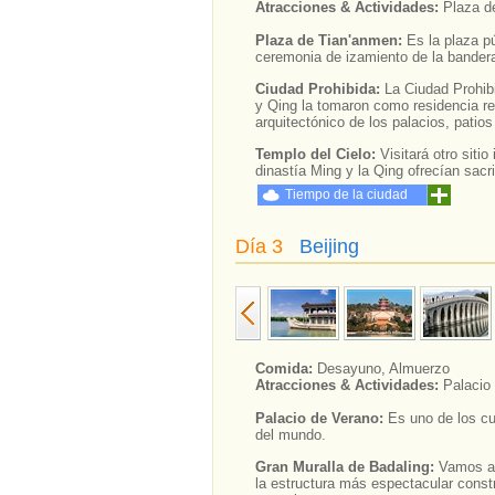
Atracciones & Actividades:
Plaza d
Plaza de Tian'anmen:
Es la plaza p
ceremonia de izamiento de la bandera
Ciudad Prohibida:
La Ciudad Prohib
y Qing la tomaron como residencia re
arquitectónico de los palacios, patio
Templo del Cielo:
Visitará otro sit
dinastía Ming y la Qing ofrecían sacri
Tiempo de la ciudad
Día 3
Beijing
Comida:
Desayuno, Almuerzo
Atracciones & Actividades:
Palacio
Palacio de Verano:
Es uno de los cu
del mundo.
Gran Muralla de Badaling:
Vamos a
la estructura más espectacular const