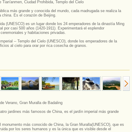
e Tian'anmen, Ciudad Prohibida, Templo del Cielo
ública más grande y conocida del mundo, cada madrugada se realiza la
 china. Es el corazón de Beijing.
ida (UNESCO) es un lugar donde los 24 emperadores de la dinastía Ming
al por casi 500 años (1420-1911). Experimentará el esplendor
s ceremoniales y habitaciones privadas.
io imperial -- Templo del Cielo (UNESCO), donde los emperadores de la
ficios al cielo para orar por rica cosecha de granos.
 de Verano, Gran Muralla de Badaling
atro jardines más famosos de China, es el jardín imperial más grande
l monumento más conocido de China, la Gran Muralla(UNESCO), que es
ruida por los seres humanos y es la única que es visible desde el